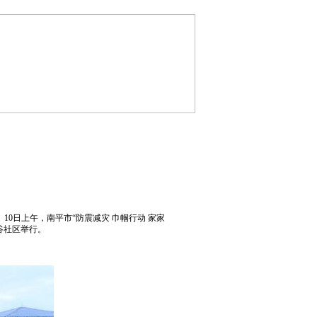
位
文明社区
文明家庭
校
文明行业
文明展示
。10日上午，南平市“防震减灾 巾帼行动 家家
谷社区举行。