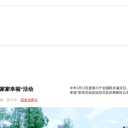
文明专题
未成年人
文明城市
文明单
志愿服务
道德模范
文明村镇
文明学
今年5月12日是第15个全国防灾减灾日
 家家幸福”活动
幸福”宣传活动启动仪式在武夷新区云
辑：郑正华
我来说两句