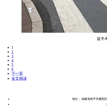
延平考
1
2
3
4
5
6
下一页
全文阅读
地址： 福建省南平市建阳