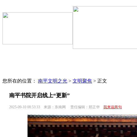
文明聚焦
区县动态
文明专题
文明监督
文明旅游
志愿服务
您所在的位置：
南平文明之光
>
文明聚焦
> 正文
南平书院开启线上“更新”
2025-09-10 08:53:33
来源：东南网
责任编辑：郑正华
我来说两句