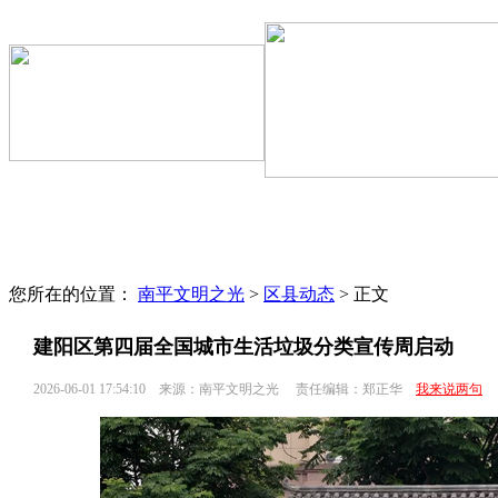
文明聚焦
区县动态
文明专题
文明监督
文明旅游
志愿服务
您所在的位置：
南平文明之光
>
区县动态
> 正文
建阳区第四届全国城市生活垃圾分类宣传周启动
2026-06-01 17:54:10
来源：南平文明之光
责任编辑：郑正华
我来说两句