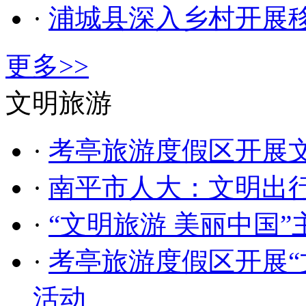
·
浦城县深入乡村开展
更多>>
文明旅游
·
考亭旅游度假区开展
·
南平市人大：文明出行
·
“文明旅游 美丽中国
·
考亭旅游度假区开展“
活动