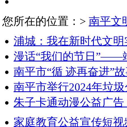
文明展示
您所在的位置：>
南平文
浦城：我在新时代文明
漫话“我们的节日”——
南平市“循 迹再奋进”
南平市举行2024年垃
朱子卡通动漫公益广告
家庭教育公益宣传短视