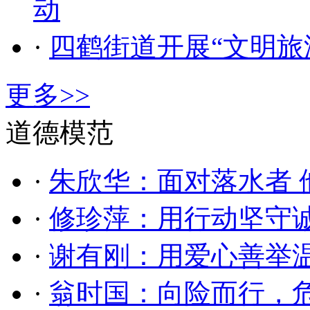
动
·
四鹤街道开展“文明旅
更多>>
道德模范
·
朱欣华：面对落水者 
·
修珍萍：用行动坚守
·
谢有刚：用爱心善举
·
翁时国：向险而行，