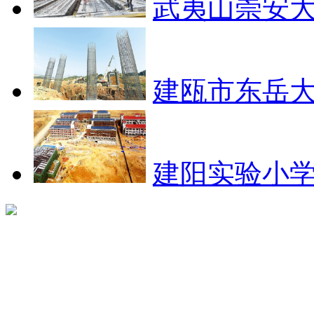
武夷山崇安大
建瓯市东岳大
建阳实验小学