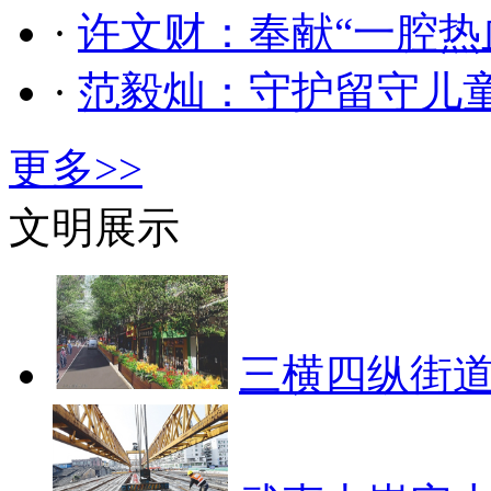
·
许文财：奉献“一腔热
·
范毅灿：守护留守儿
更多>>
文明展示
三横四纵街道