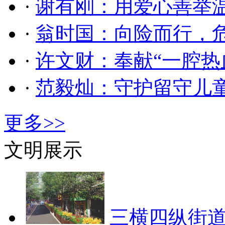
·
谢有刚：用爱心善举
·
翁时国：向险而行，
·
许文财：奉献“一腔热
·
范毅灿：守护留守儿
更多>>
文明展示
三横四纵街道