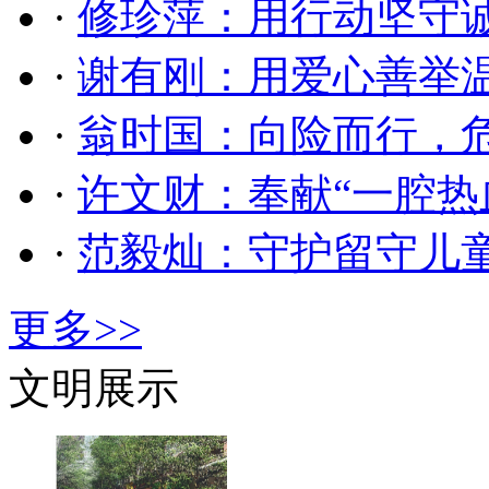
·
修珍萍：用行动坚守
·
谢有刚：用爱心善举
·
翁时国：向险而行，
·
许文财：奉献“一腔热
·
范毅灿：守护留守儿
更多>>
文明展示