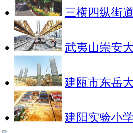
三横四纵街道
武夷山崇安大
建瓯市东岳大
建阳实验小学