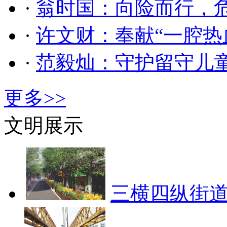
·
翁时国：向险而行，
·
许文财：奉献“一腔热
·
范毅灿：守护留守儿
更多>>
文明展示
三横四纵街道