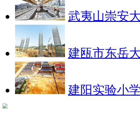
武夷山崇安大
建瓯市东岳大
建阳实验小学