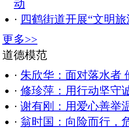
动
·
四鹤街道开展“文明旅
更多>>
道德模范
·
朱欣华：面对落水者 
·
修珍萍：用行动坚守
·
谢有刚：用爱心善举
·
翁时国：向险而行，