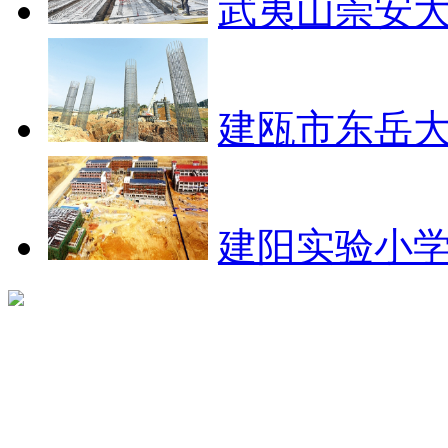
武夷山崇安大
建瓯市东岳大
建阳实验小学