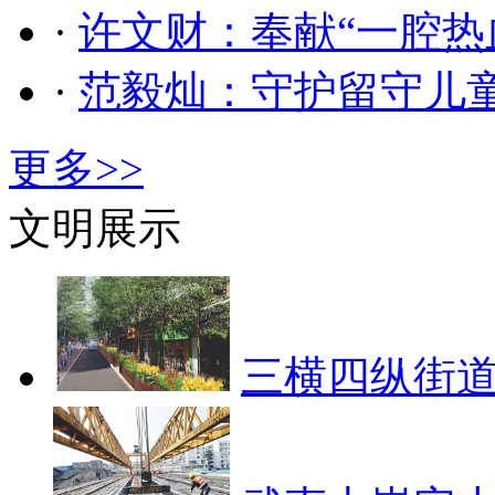
·
许文财：奉献“一腔热
·
范毅灿：守护留守儿
更多>>
文明展示
三横四纵街道