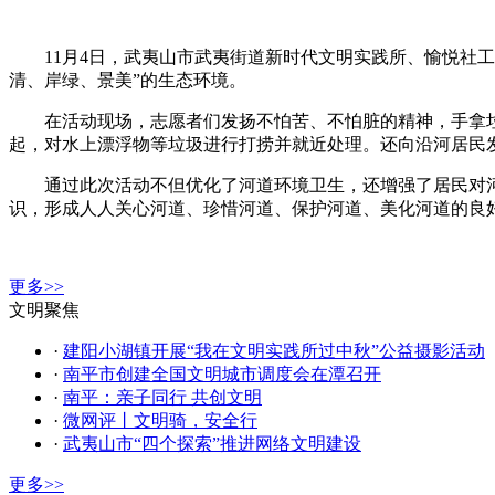
11月4日，武夷山市武夷街道新时代文明实践所、愉悦社
清、岸绿、景美”的生态环境。
在活动现场，志愿者们发扬不怕苦、不怕脏的精神，手拿
起，对水上漂浮物等垃圾进行打捞并就近处理。还向沿河居民
通过此次活动不但优化了河道环境卫生，还增强了居民对
识，形成人人关心河道、珍惜河道、保护河道、美化河道的良
更多>>
文明聚焦
·
建阳小湖镇开展“我在文明实践所过中秋”公益摄影活动
·
南平市创建全国文明城市调度会在潭召开
·
南平：亲子同行 共创文明
·
微网评丨文明骑，安全行
·
武夷山市“四个探索”推进网络文明建设
更多>>