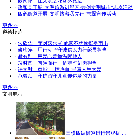
·
微网评丨让文明之花常盛旅途
·
政和县开展“文明旅游进景区·共创文明城市”志愿活动
·
四鹤街道开展“文明旅游我先行”志愿宣传活动
更多>>
道德模范
·
朱欣华：面对落水者 他毫不犹豫挺身而出
·
修珍萍：用行动坚守诚信以力行彰显担当
·
谢有刚：用爱心善举温暖他人
·
翁时国：向险而行，危难时刻勇担当
·
许文财：奉献“一腔热血”书写人生大爱
·
范毅灿：守护留守儿童传递爱的力量
更多>>
文明展示
三横四纵街道进行景观提 …