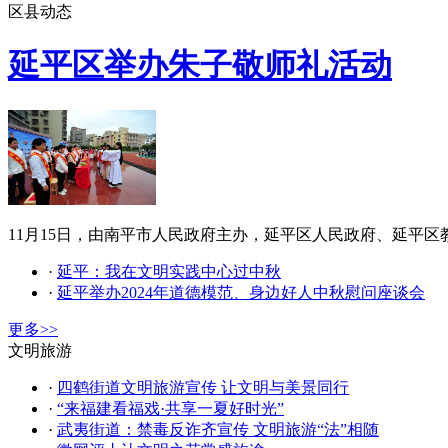
区县动态
延平区举办朱子敬师礼活动
11月15日，由南平市人民政府主办，延平区人民政府、延平区
·
延平：我在文明实践中心过中秋
·
延平举办2024年道德模范、身边好人中秋慰问座谈会
更多>>
文明旅游
·
四鹤街道文明旅游宣传 让文明与美景同行
·
“来福建看福戏·共享一夏好时光”
·
武夷街道：禁毒反诈齐宣传 文明旅游“法”相随