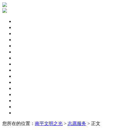
文明聚焦
区县动态
文明专题
未成年人
文明城市
文明单位
文明社区
文明家庭
文明监督
文明旅游
志愿服务
道德模范
文明村镇
文明学校
文明行业
文明展示
您所在的位置：
南平文明之光
>
志愿服务
> 正文