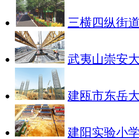
三横四纵街道
武夷山崇安大
建瓯市东岳大
建阳实验小学