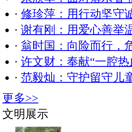
·
修珍萍：用行动坚守
·
谢有刚：用爱心善举
·
翁时国：向险而行，
·
许文财：奉献“一腔热
·
范毅灿：守护留守儿
更多>>
文明展示