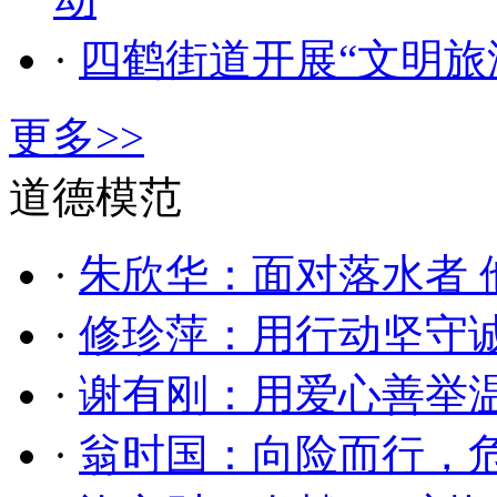
·
四鹤街道开展“文明旅
更多>>
道德模范
·
朱欣华：面对落水者 
·
修珍萍：用行动坚守
·
谢有刚：用爱心善举
·
翁时国：向险而行，