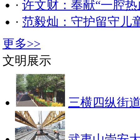
·
许文财：奉献“一腔热
·
范毅灿：守护留守儿
更多>>
文明展示
三横四纵街道
武夷山崇安大