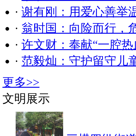
·
谢有刚：用爱心善举
·
翁时国：向险而行，
·
许文财：奉献“一腔热
·
范毅灿：守护留守儿
更多>>
文明展示