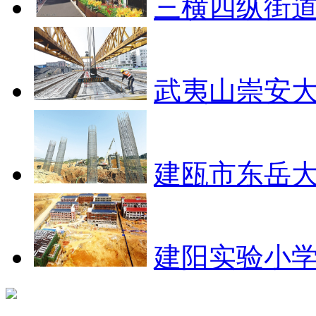
三横四纵街道
武夷山崇安大
建瓯市东岳大
建阳实验小学