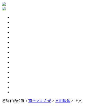
文明聚焦
区县动态
文明专题
未成年人
文明城市
文明单位
文明社区
文明家庭
文明监督
文明旅游
志愿服务
道德模范
文明村镇
文明学校
文明行业
文明展示
您所在的位置：
南平文明之光
>
文明聚焦
> 正文