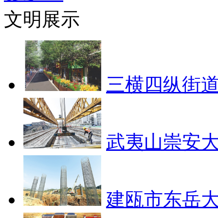
文明展示
三横四纵街道
武夷山崇安大
建瓯市东岳大