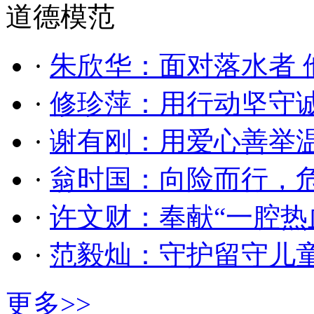
道德模范
·
朱欣华：面对落水者 
·
修珍萍：用行动坚守
·
谢有刚：用爱心善举
·
翁时国：向险而行，
·
许文财：奉献“一腔热
·
范毅灿：守护留守儿
更多>>