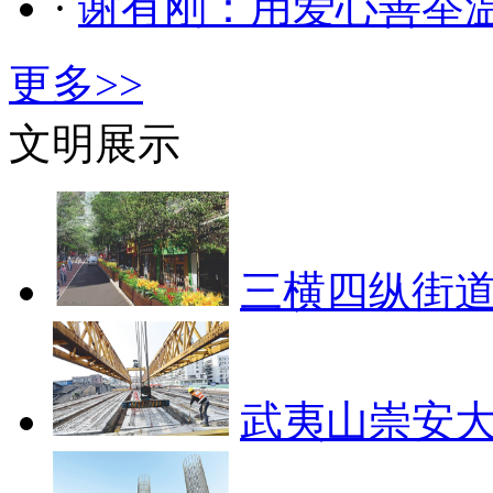
·
谢有刚：用爱心善举
更多>>
文明展示
三横四纵街道
武夷山崇安大