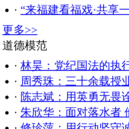
·
“来福建看福戏·共享
更多>>
道德模范
·
林昊：党纪国法的执
·
周秀珠：三十余载授业
·
​陈志斌：用英勇无畏
·
朱欣华：面对落水者 
·
修珍萍：用行动坚守