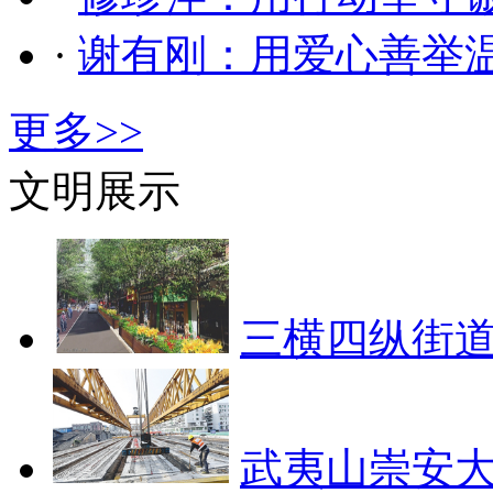
·
谢有刚：用爱心善举
更多>>
文明展示
三横四纵街道
武夷山崇安大