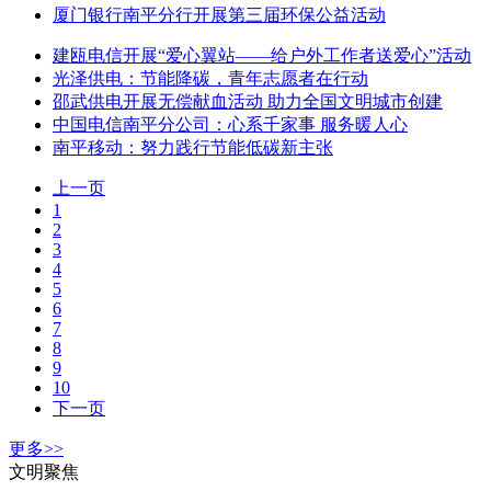
厦门银行南平分行开展第三届环保公益活动
建瓯电信开展“爱心翼站——给户外工作者送爱心”活动
光泽供电：节能降碳，青年志愿者在行动
邵武供电开展无偿献血活动 助力全国文明城市创建
中国电信南平分公司：心系千家事 服务暖人心
南平移动：努力践行节能低碳新主张
上一页
1
2
3
4
5
6
7
8
9
10
下一页
更多>>
文明聚焦