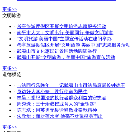
更多>>
文明旅游
·
考亭旅游度假区开展文明旅游志愿服务活动
·
南平市人大：文明出行 美丽同行 争做文明游客
·
“文明旅游 美丽中国”主题宣传活动在建阳举办
·
考亭旅游度假区开展“文明旅游 美丽中国”志愿服务活动
·
武夷山市文化惠民进景区活动圆满举行
·
武夷山开展“文明旅游，美丽中国”旅游宣传活动
更多>>
道德模范
·
与法同行乐晚年——记武夷山市司法局原局长钟德玉
·
身边好人李小妹 践行使命为民生
·
林昊：党纪国法的执行者群众利益的守护者
·
周秀珠：三十余载授业育人的“金钥匙”
·
​陈志斌：用英勇无畏诠释敬业奉献精神
·
朱欣华：面对落水者 他毫不犹豫挺身而出
更多>>