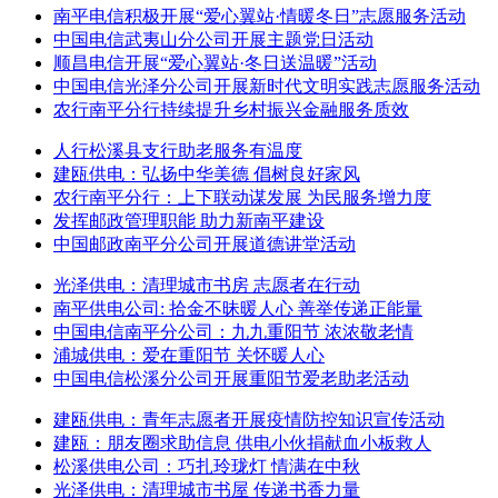
南平电信积极开展“爱心翼站·情暖冬日”志愿服务活动
中国电信武夷山分公司开展主题党日活动
顺昌电信开展“爱心翼站·冬日送温暖”活动
中国电信光泽分公司开展新时代文明实践志愿服务活动
农行南平分行持续提升乡村振兴金融服务质效
人行松溪县支行助老服务有温度
建瓯供电：弘扬中华美德 倡树良好家风
农行南平分行：上下联动谋发展 为民服务增力度
发挥邮政管理职能 助力新南平建设
中国邮政南平分公司开展道德讲堂活动
光泽供电：清理城市书房 志愿者在行动
南平供电公司: 拾金不昧暖人心 善举传递正能量
中国电信南平分公司：九九重阳节 浓浓敬老情
浦城供电：爱在重阳节 关怀暖人心
中国电信松溪分公司开展重阳节爱老助老活动
建瓯供电：青年志愿者开展疫情防控知识宣传活动
建瓯：朋友圈求助信息 供电小伙捐献血小板救人
松溪供电公司：巧扎玲珑灯 情满在中秋
光泽供电：清理城市书屋 传递书香力量