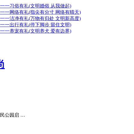
一一习俗有礼(文明婚俗 从我做起)
一一网络有礼(指尖有分寸 网络有晴天)
一一洁净有礼(万物有归处 文明新高度)
一一出行有礼(停下脚步 留住文明)
一一养宠有礼(文明养犬 爱有边界)
尚
民公园启 …