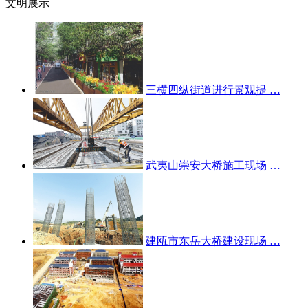
文明展示
三横四纵街道进行景观提 …
武夷山崇安大桥施工现场 …
建瓯市东岳大桥建设现场 …