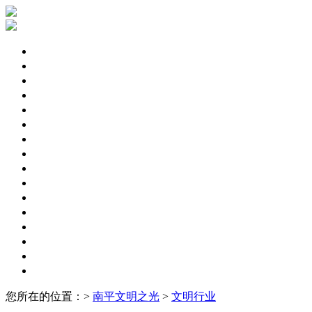
文明聚焦
区县动态
文明专题
未成年人
文明城市
文明单位
文明社区
文明家庭
文明监督
文明旅游
志愿服务
道德模范
文明村镇
文明学校
文明行业
文明展示
您所在的位置：>
南平文明之光
>
文明行业