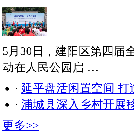
5月30日，建阳区第四
动在人民公园启 …
·
延平盘活闲置空间 打
·
浦城县深入乡村开展
更多>>