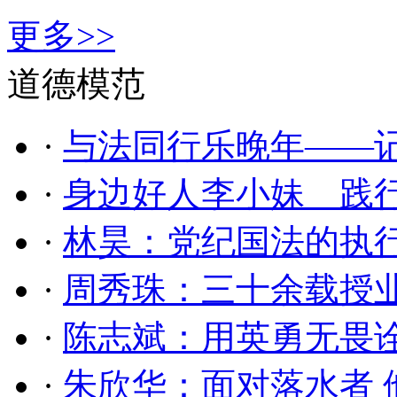
更多>>
道德模范
·
与法同行乐晚年——
·
身边好人李小妹 践
·
林昊：党纪国法的执
·
周秀珠：三十余载授业
·
​陈志斌：用英勇无畏
·
朱欣华：面对落水者 